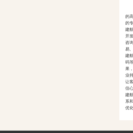
广
的
的专
建
开
咨
易
建
码
果
业
让
信
建航
系
优