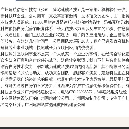
州建航信息科技有限公司（简称建航科技）是一家集计算机软件开发、
高新科技IT企业。公司拥有一支极其富有激情，技术顶尖的团队，由一批
业技术人员组成。FF580网站建设是建航科技的建站品牌，迅畅互联是建
航科技依托自身完善的服务体系，强大的技术力量以及丰富的经验、信息
发、域名注册、虚拟主机及企业邮箱租赁、电子商务应用策划，企业管理
询等服务。在短短几年时间里，公司团队发展到20人，客户已遍及政府机
、建筑等企事业领域，快速成长为互联网应用的佼佼者。
航科技深知互联网事业不是某一个人或某一个企业的事情。在经济全球化
等众多知名厂商和合作伙伴结成了广泛的业务联盟，我们不但从合作伙伴
，结合自身技术实力，创新成为建航科技独特的网络品牌。其不断推出的
持续高速增长的核心动力。成功来自团队，超越客户满意，建航科技正在
客户满意是我们始终追求的目标！把最好的技术转化为最简单、最易用的
心、有能力通过自身的不懈努力，逐渐成为客户在信息化领域值得信任、
科技是专业的广州网站建设公司，电话020-28968572，8年建站服
和专业网站建设队伍的广州网站建设公司、广州网站制作公司；专注于广
化等网络服务，广州建网站首选建航网站建设公司